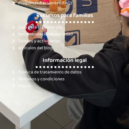
Preguntas frecuentes (FAQ)
Recursos para familias
. . . . . . . . . . . . . . . .
Guía para el primer día
Recomendaciones por edad
Talleres y actividades
Artículos del blog
Información legal
. . . . . . . . . . . . . . . .
Política de tratamiento de datos
Términos y condiciones
Pagos