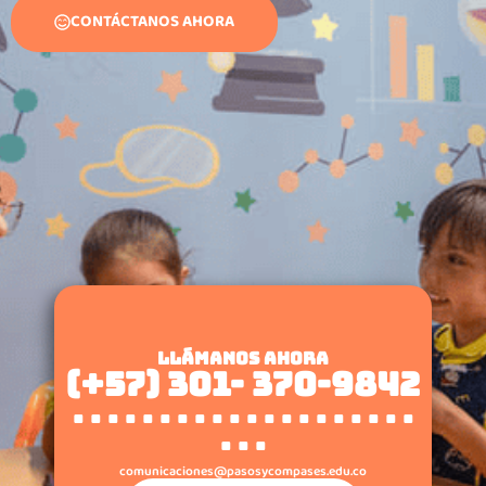
CONTÁCTANOS AHORA
LLÁMANOS AHORA
(+57) 301- 370-9842
. . . . . . . . . . . . . . . . . . . .
. . .
comunicaciones@pasosycompases.edu.co