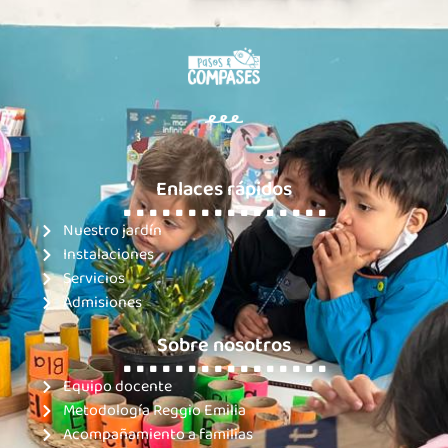
Enlaces rápidos
. . . . . . . . . . . . . . . .
Nuestro jardín
Instalaciones
Servicios
Admisiones
Sobre nosotros
. . . . . . . . . . . . . . . .
Equipo docente
Metodología Reggio Emilia
Acompañamiento a familias