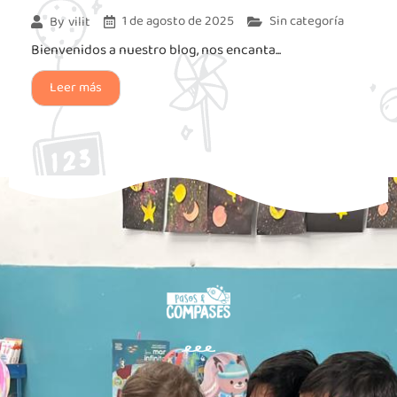
1 de agosto de 2025
Sin categoría
By
vilit
Bienvenidos a nuestro blog, nos encanta...
Leer más