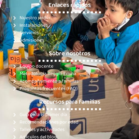
Enlaces rápidos
. . . . . . . . . . . . . . . .
Nuestro jardín
Instalaciones
Servicios
Admisiones
Sobre nosotros
. . . . . . . . . . . . . . . .
Equipo docente
Metodología Reggio Emilia
Acompañamiento a familias
Preguntas frecuentes (FAQ)
Recursos para familias
. . . . . . . . . . . . . . . .
Guía para el primer día
Recomendaciones por edad
Talleres y actividades
Artículos del blog